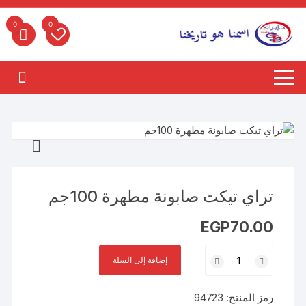
لتجاوز
لى
0
0
لمحتوى
تراي تيكت صابونة مطهرة 100جم
EGP
70.00
كمية
إضافة إلى السلة
تراي
تيكت
رمز المنتج:
94723
صابونة