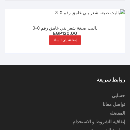
باليت صبغة شعر بني غامق رقم 0-3
EGP
120.00
إضافة إلى السلة
روابط سريعة
حسابي
تواصل معانا
المفضله
إتفاقية الشروط و الاستخدام