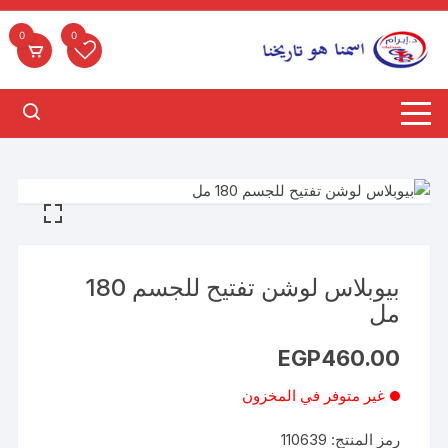
لتجاوز
لى
0
0
لمحتوى
بيوبلاس لوشن تفتيح للجسم 180
مل
EGP
460.00
غير متوفر في المخزون
رمز المنتج:
110639