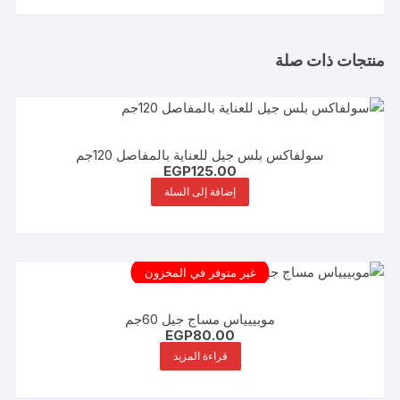
منتجات ذات صلة
سولفاكس بلس جيل للعناية بالمفاصل 120جم
EGP
125.00
إضافة إلى السلة
غير متوفر في المخزون
موبييياس مساج جيل 60جم
EGP
80.00
قراءة المزيد