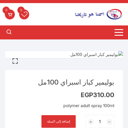
لتجاوز
لى
0
0
لمحتوى
بوليمير كبار اسبراي 100مل
EGP
310.00
polymer adult spray 100ml
كمية
إضافة إلى السلة
بوليمير