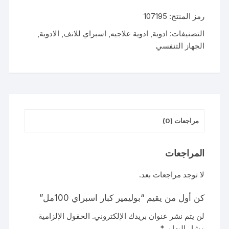
كبار
رمز المنتج:
107195
اسبراي
100مل
التصنيفات:
ادوية
,
ادوية علاجيه
,
اسبراي للانف
,
الادوية
,
الجهاز التنفسي
مراجعات (0)
المراجعات
لا توجد مراجعات بعد.
كن أول من يقيم “بوليمير كبار اسبراي 100مل”
لن يتم نشر عنوان بريدك الإلكتروني.
الحقول الإلزامية
مشار إليها بـ
*