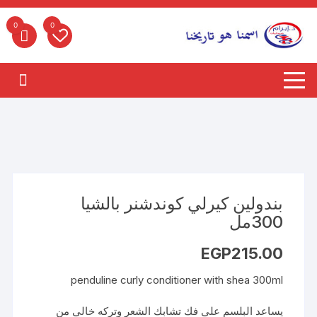
لتجاوز
لى
0
0
لمحتوى
بندولين كيرلي كوندشنر بالشيا
300مل
EGP
215.00
penduline curly conditioner with shea 300ml
يساعد البلسم علي فك تشابك الشعر وتركه خالي من