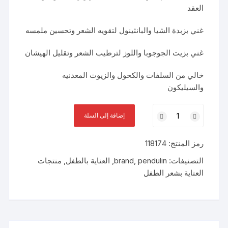
العقد
غني بزبدة الشيا والبانثينول لتقويه الشعر وتحسين ملمسه
غني بزيت الجوجوبا واللوز لترطيب الشعر وتقليل الهيشان
خالي من السلفات والكحول والزيوت المعدنيه
والسيليكون
كمية
إضافة إلى السلة
بندولين
كيرلي
رمز المنتج:
118174
كوندشنر
بالشيا
التصنيفات:
pendulin
,
brand
,
العناية بالطفل
,
منتجات
300مل
العناية بشعر الطفل