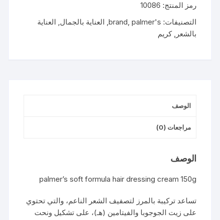
رمز المنتج:
10086
سوفت
لتصفيف
التصنيفات:
palmer's
,
brand
,
العناية بالجمال
,
العناية
الشعر
بالشعر
,
كريم
صفيح
اصفر
100جم
الوصف
مراجعات (0)
الوصف
palmer’s soft formula hair dressing cream 150g
تساعد تركيبة بالمرز لتصفيف الشعر الناعم، والتي تحتوي
على زيت الجوجوبا والفيتامين (هـ)، على تشكيل ونحت