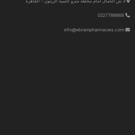
3 ش الكمال امام محطة مترو حلميه الزيتون - القاهرة
0227788866
info@ebrampharmacies.com