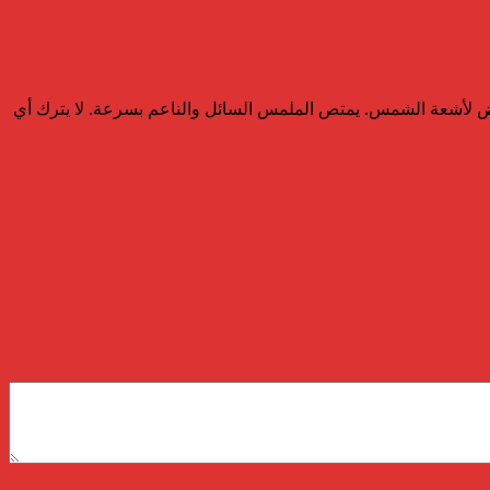
SPF50 + UVB ويحافظ على ترطيب البشرة أثناء التعرض لأشعة الشمس. يمتص الملمس السائل والناعم بسرعة. لا يترك أي