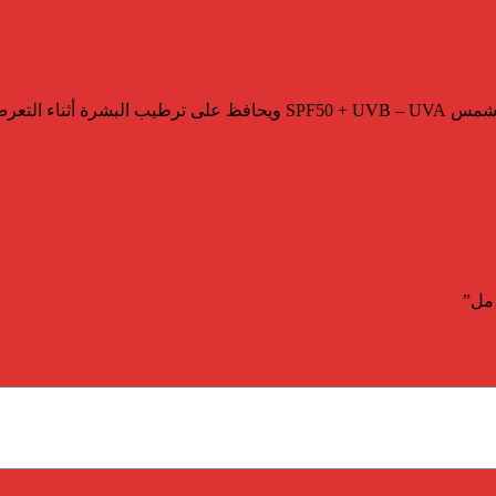
يوفر UVEBLOCK 50+ HYDRA LOTION حماية مثالية من أشعة الشمس  – UVA