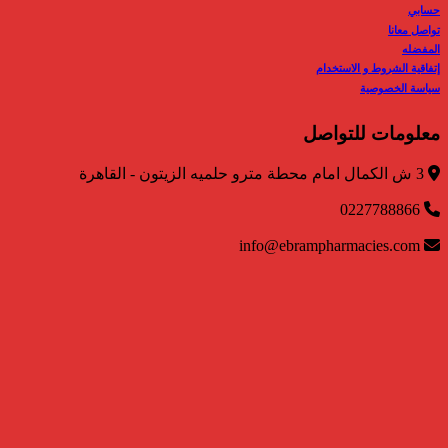
حسابي
تواصل معانا
المفضله
إتفاقية الشروط و الاستخدام
سياسة الخصوصية
معلومات للتواصل
3 ش الكمال امام محطة مترو حلميه الزيتون - القاهرة
0227788866
info@ebrampharmacies.com