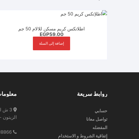
اطلاتكس كريم مسكن للالام 50 جم
EGP
59.00
إضافة إلى السلة
روابط سريعة
معلومات
3 ش ا
حسابي
الزيتون -
تواصل معانا
المفضله
0227788866
إتفاقية الشروط و الاستخدام