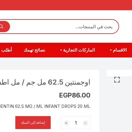
الاقسام
الماركات التجارية
نصائح تهمك
أطلب 
اوجمنتين 62.5 مل جم / مل اطفال 20 مل نقط
EGP
86.00
NTIN 62.5 MG / ML INFANT DROPS 20 ML
كمية
إضافة إلى السلة
اوجمنتين