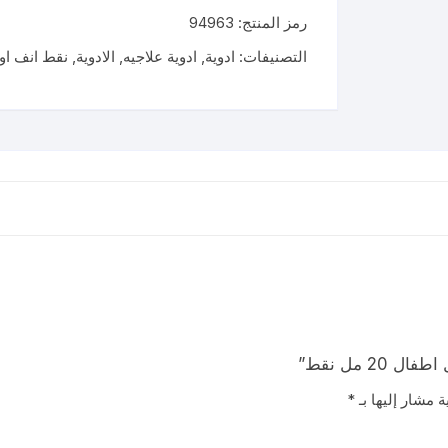
62.5
رمز المنتج:
94963
مل
جم
التصنيفات:
ادوية
,
ادوية علاجيه
,
الادوية
,
نقط انف او
/
مل
اطفال
20
مل
نقط
ة مشار إليها بـ
*