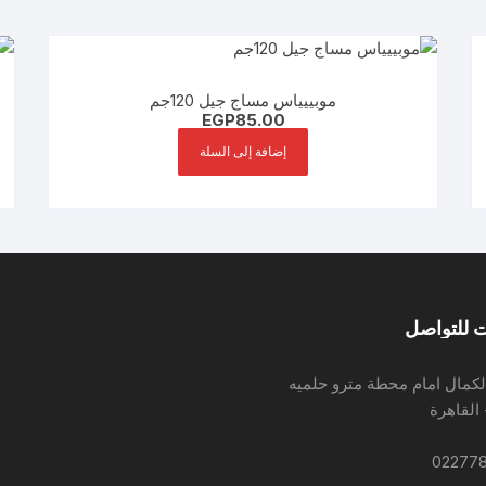
موبييياس مساج جيل 120جم
EGP
85.00
إضافة إلى السلة
 للتواصل
لكمال امام محطة مترو حلميه
 القاهرة