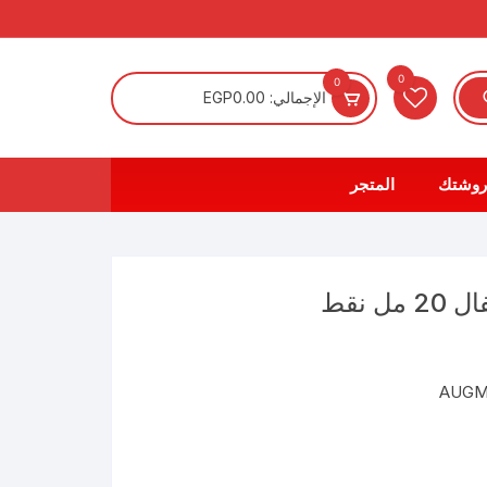
0
0
الإجمالي:
0.00
EGP
روشتك
المتجر
AUGME