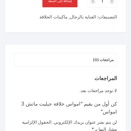
إضافة إلى السلة
امواس
حلاقة
التصنيفات:
العناية بالرجال
,
ماكينات الحلاقة
جيليت
ماتش
3
امواس
مراجعات (0)
المراجعات
لا توجد مراجعات بعد.
كن أول من يقيم “امواس حلاقة جيليت ماتش 3
امواس”
لن يتم نشر عنوان بريدك الإلكتروني.
الحقول الإلزامية
مشار إليها بـ
*