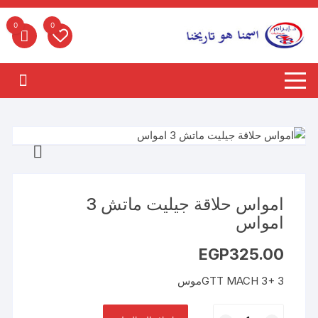
لتجاوز
لى
0
0
لمحتوى
امواس حلاقة جيليت ماتش 3
امواس
EGP
325.00
GTT MACH 3+ 3موس
كمية