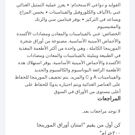
الفوايد و دواعي الاستخدام: • يعزز عملية التمثيل الغذائي
غني بالألياف والكلوروفيل والفيتامينات • يحسن المزاج
ويساعد في التركيز • يوفر فيتامين سي والزنك
والمغنيسيوم
الخصائص: غني بالفيتامينات والمعادن ومضادات الأكسدة
والأحماض الأمينية الأساسية. مصنوعة من أوراق شجرة
المورينجا الكاملة ، وهي واحدة من أكثر الأطعمة المغذية
في الطبيعة ومليئة بالفيتامينات والمعادن ومضادات
الأكسدة والأحماض الأمينية الأساسية. يوفر استهلاك هذه
الأطعمة الرائعة البوتاسيوم والكالسيوم والحديد
والفيتامينات A و C والمزيد. يتم تجفيف المورينجا للحفاظ
على العناصر الغذائية ويتم اختياره يدويًا للحفاظ على
أعلى مستوى من الأوراق في السوق
المراجعات
لا توجد مراجعات بعد.
كن أول من يقيم “امتنان أوراق المورينجا
٢٠٠جرام”