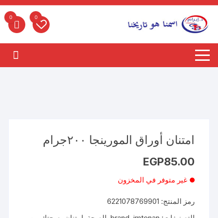
لتجاوز
لى
0
0
لمحتوى
امتنان أوراق المورينجا ٢٠٠جرام
EGP
85.00
غير متوفر في المخزون
رمز المنتج:
6221078769901
التصنيفات:
imtenan
,
brand
,
الصحة
,
امتنان
,
صحتك من