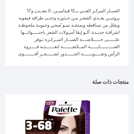
الصبـار المركـز الغنـي بــ12 ڤيتاميــن، 0 معــدن و17
بروتيــن يغــذي الشعـر مـن جـذوره وحتـى طرافه فيقويه
ويقلل من تساقطه ويمنحـه نمـو̈ صحي وحيويـة ملحوظـة
اشراقـة جديـدة. آلـو إيڤا أمپـولات الشعر باحتـــــوائـــها
علــــــى خــــــلاصــــة الصبــار المــركـزة تـوفر
العنـــــــــــايــــــة المــكثفــــــــة لتغـــــــذية فـــــروة
الرأس وتقـــــويـــــــة الجــــــذور لشــــــعــر أقـــــــــوى
منتجات ذات صلة