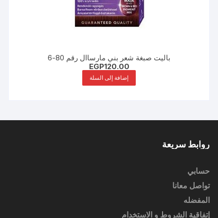
باليت صبغة شعر بني مارساال رقم 80-6
EGP
120.00
إضافة إلى السلة
روابط سريعة
حسابي
تواصل معانا
المفضله
إتفاقية الشروط و الاستخدام