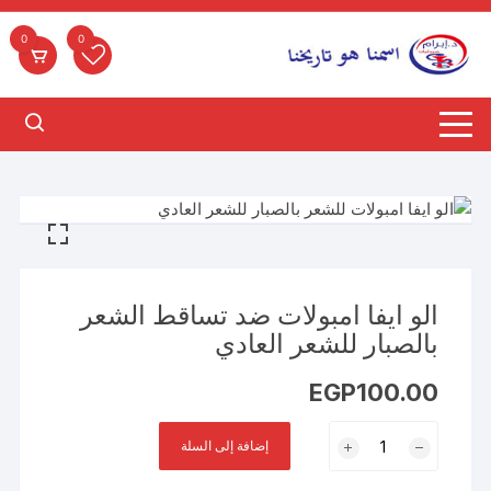
لتجاوز
لى
0
0
لمحتوى
الو ايفا امبولات ضد تساقط الشعر
بالصبار للشعر العادي
EGP
100.00
كمية
إضافة إلى السلة
الو
ايفا