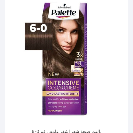
باليت صبغة شعر اشقر غامق رقم 0-6