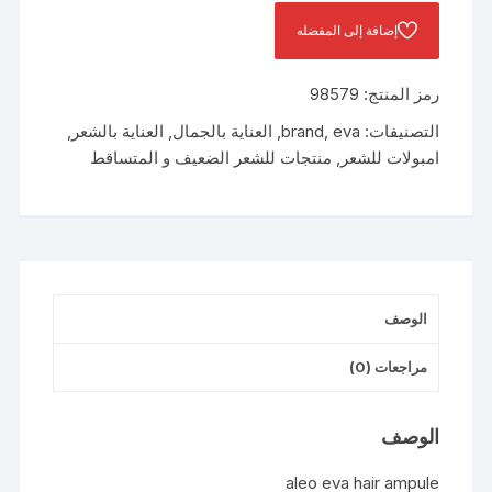
امبولات
إضافة إلى المفضله
ضد
تساقط
رمز المنتج:
98579
الشعر
بالصبار
التصنيفات:
eva
,
brand
,
العناية بالجمال
,
العناية بالشعر
,
للشعر
امبولات للشعر
,
منتجات للشعر الضعيف و المتساقط
العادي
الوصف
مراجعات (0)
الوصف
aleo eva hair ampule