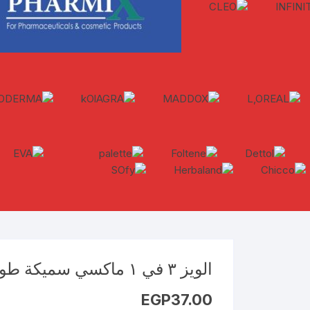
الويز ٣ في ١ ماكسي سميكة طويل جدا 7 فوط
EGP
37.00