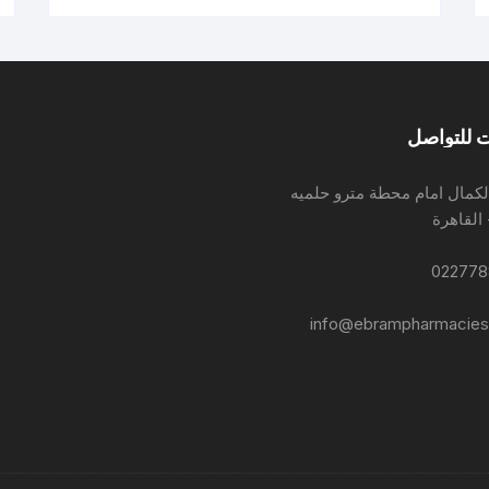
 للتواصل
لكمال امام محطة مترو حلميه
 القاهرة