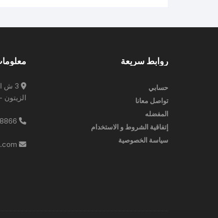
روابط سريعة
معلومات
3 ش ا
حسابي
الزيتون -
تواصل معانا
المفضله
0227788866
إتفاقية الشروط و الاستخدام
سياسة الخصوصية
info@ebrampharmacies.com