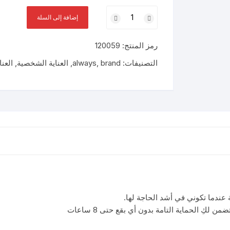
كمية
إضافة إلى السلة
الويز
٣
رمز المنتج:
120059
في
١
التصنيفات:
brand
,
always
,
العناية الشخصية
,
العنا
ماكسي
سميكة
طويل
جدا
7
فوط
 عندما تكوني في أشد الحاجة لها.
كِ الحماية التامة بدون أي بقع حتى 8 ساعات