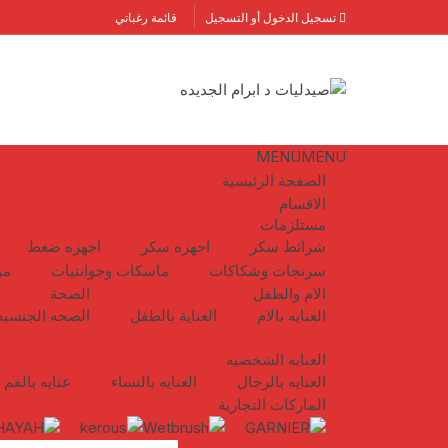
لتجاوز
تسجيل الدخول أو التسجيل
قائمة رغباتي
لى
لمحتوى
MENU
MENU
الصفحة الرئيسية
الاقسام
مستلزمات
شرائط سكر
اجهزه سكر
اجهزه ضغط
سرنجات وشكاكات
ماسكات وجوانتيات
مو
الام والطفل
الصحة
العنايه بالام
العناية بالطفل
الصحه الجنسيه
العنايه الشخصيه
العنايه بالرجال
العنايه بالنساء
عنايه بالفم
الماركات التجارية