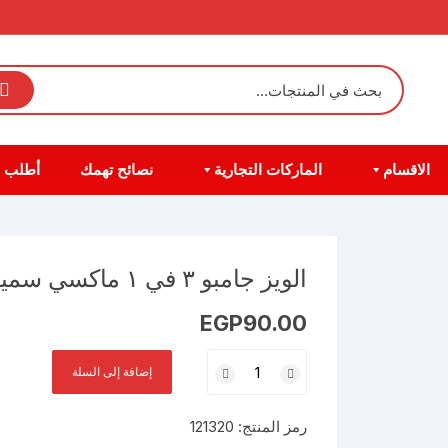
الاقسام
الماركات التجارية
نصائح تهمك
أطلب 
الويز جامبو ٣ في ١ ماكسي سميكة طويل 26 فوطة
EGP
90.00
كمية
إضافة إلى السلة
الويز
جامبو
رمز المنتج:
121320
٣