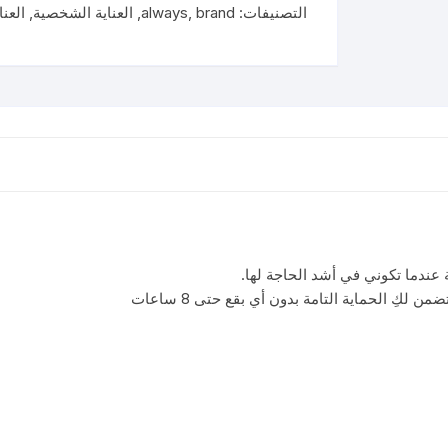
في
التصنيفات:
brand
,
always
,
العناية الشخصية
,
العنا
١
ماكسي
سميكة
طويل
26
فوطة
 عندما تكوني في أشد الحاجة لها.
كِ الحماية التامة بدون أي بقع حتى 8 ساعات