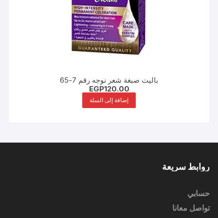
باليت صبغة شعر نوجه رقم 7-65
EGP
120.00
إضافة إلى السلة
روابط سريعة
حسابي
تواصل معانا