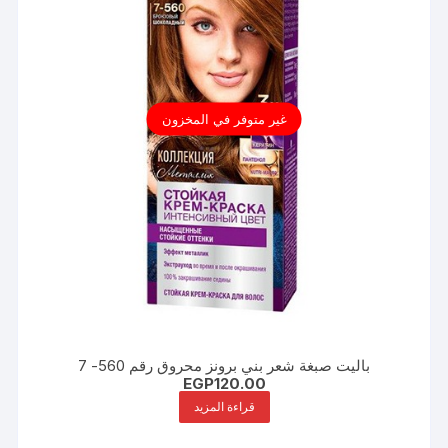
غير متوفر في المخزون
باليت صبغة شعر بني برونز محروق رقم 560- 7
EGP
120.00
قراءة المزيد