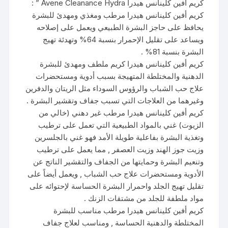
كريم أفين كلينانس هيدرا Avene Cleanance Hydra ” :
كريم أفين كلينانس هيدرا مرطب ومغذي ومهدئ للبشرة
يحافظ على حاجز البشرة الطبيعي ويعمل على إصلاحه
ويساعد على تقليل الإحمرار بنسبة 64% وتهدئة تهيج
البشرة بنسبة 81% .
كريم أفين كلينانس هيدرا كريم ملطف ومهدئ للبشرة
الدهنية والمختلطة المتهيجة بسبب أدوية ومستحضرات
علاج حب الشباب والرؤوس السوداء مثل الريتان والدفرين
وغيرهما من العلاجات التي تسبب جفاف وتقشير البشرة .
كريم أفين كلينانس هيدرا مرطب غير دهني (خالي من
الزيوت) غني بالمواد الطبيعية التي تعمل على ترطيب
وتغذية البشرة بفاعلية طويلة الأمد فهو غني بالجلسرين
وزيت جوز الهند وزيت العصفر , مما يعمل على ترطيب
وتنعيم البشرة وحمايتها من الجفاف والتقشير الناتج عن
الأدوية ومستحضرات علاج حب الشباب , ويعمل أيضاً على
تقليل تهيج الجلد واحمرار البشرة الحساسة لإحتوائه على
مواد ملطفة للجلد من مشتقات الزنك .
كريم أفين كلينانس هيدرا مرطب مناسب للبشرة
المختلطة والدهنية الحساسة , ومناسب لعلاج جفاف