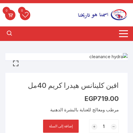
لتجاوز
لى
0
0
لمحتوى
افين كلينانس هيدرا كريم 40مل
EGP
719.00
مرطب ومعالج للعناية بالبشرة الدهنية
كمية
إضافة إلى السلة
افين