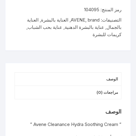
كلينانس
رمز المنتج:
104095
هيدرا
كريم
التصنيفات:
brand
,
AVENE
,
العناية بالبشرة
,
العناية
40مل
بالجمال
,
عناية بالبشرة الدهنية
,
عناية بحب الشباب
,
كريمات للبشرة
الوصف
مراجعات (0)
الوصف
” Avene Cleanance Hydra Soothing Cream ”