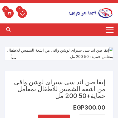
لتجاوز
لى
0
0
لمحتوى
إيڤا صن اند سى سبراى لوشن واقى
من اشعة الشمس للاطفال بمعامل
حماية+50 200 مل
EGP
300.00
كمية