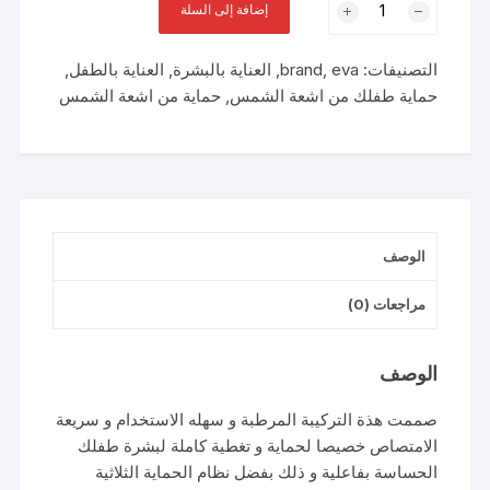
إضافة إلى السلة
إيڤا
صن
التصنيفات:
eva
,
brand
,
العناية بالبشرة
,
العناية بالطفل
,
اند
حماية طفلك من اشعة الشمس
,
حماية من اشعة الشمس
سى
سبراى
لوشن
واقى
من
اشعة
الوصف
الشمس
للاطفال
مراجعات (0)
بمعامل
حماية+50
200
الوصف
مل
صممت هذة التركيبة المرطبة و سهله الاستخدام و سريعة
الامتصاص خصيصا لحماية و تغطية كاملة لبشرة طفلك
الحساسة بفاعلية و ذلك بفضل نظام الحماية الثلاثية