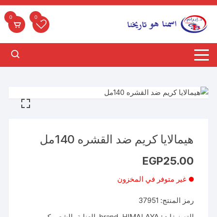
لتجاوز
لى
0
0
لمحتوى
هيمالايا كريم ضد القشره 140مل
EGP
25.00
غير متوفر في المخزون
رمز المنتج:
37951
التصنيفات:
HIMALAYA
,
brand
,
العناية بالشعر
,
كريم
,