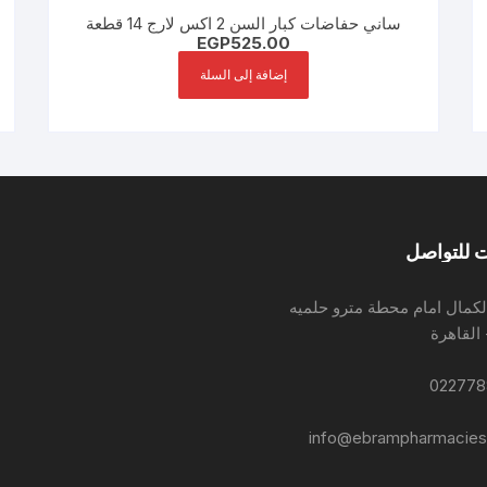
ساني حفاضات كبار السن 2 اكس لارج 14 قطعة
EGP
525.00
إضافة إلى السلة
 للتواصل
لكمال امام محطة مترو حلميه
 القاهرة