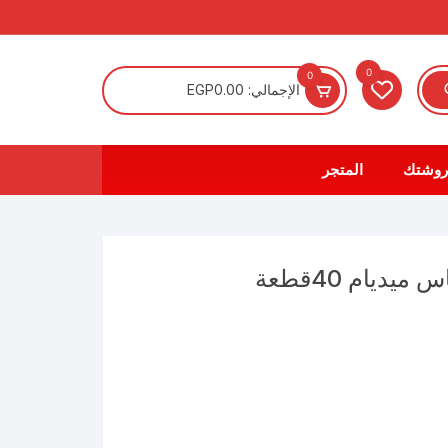
0
0
الإجمالي:
0.00
EGP
روشتك
المتجر
ديام 40قطعة