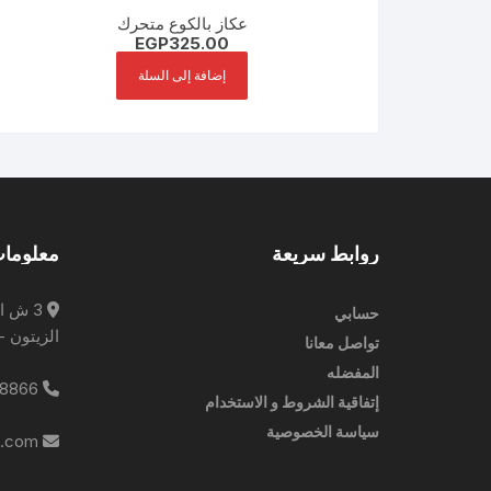
عكاز بالكوع متحرك
EGP
325.00
إضافة إلى السلة
روابط سريعة
معلومات
3 ش ا
حسابي
الزيتون -
تواصل معانا
المفضله
0227788866
إتفاقية الشروط و الاستخدام
سياسة الخصوصية
info@ebrampharmacies.com