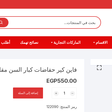
الاقسام
الماركات التجارية
نصائح تهمك
أطلب 
فاين كير حفاضات كبار السن مقاس مي
EGP
550.00
كمية
إضافة إلى السلة
فاين
كير
رمز المنتج:
122090
حفاضات