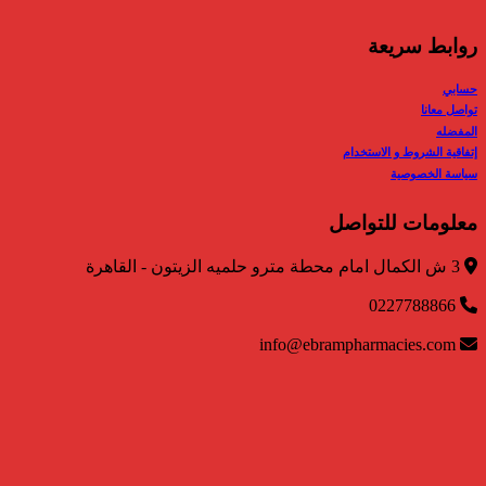
روابط سريعة
حسابي
تواصل معانا
المفضله
إتفاقية الشروط و الاستخدام
سياسة الخصوصية
معلومات للتواصل
3 ش الكمال امام محطة مترو حلميه الزيتون - القاهرة
0227788866
info@ebrampharmacies.com