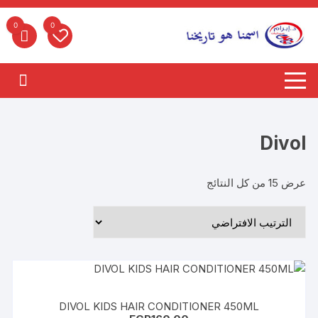
لتجاوز
لى
0
0
لمحتوى
Divol
عرض ⁦15⁩ من كل النتائج
DIVOL KIDS HAIR CONDITIONER 450ML