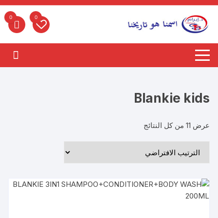
لتجاوز
لى
0
0
لمحتوى
Blankie kids
عرض ⁦11⁩ من كل النتائج