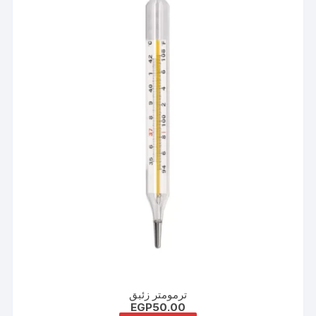
ترمومتر زئبق
EGP
50.00