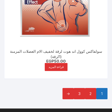
سولفاكس كوول اند هوت لزقة لخفيف الام العضلات المزمنة
(1لزقة)
EGP
50.00
قراءة المزيد
←
3
2
1