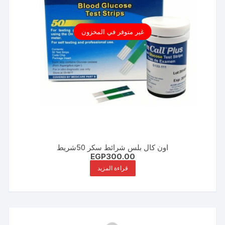
غير متوفر في المخزون
اون كال بلس شرائط سكر 50شريط
EGP
300.00
قراءة المزيد