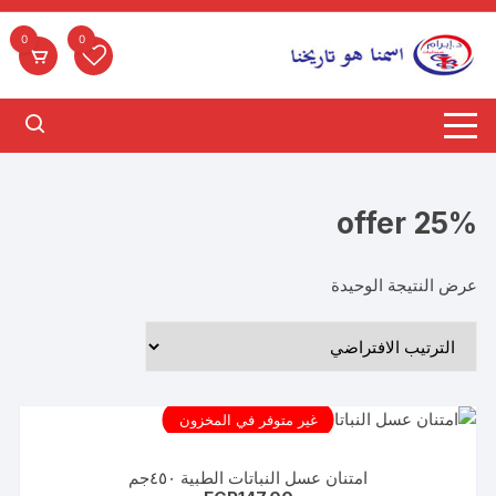
لتجاوز
لى
0
0
لمحتوى
offer 25%
عرض النتيجة الوحيدة
غير متوفر في المخزون
امتنان عسل النباتات الطبية ٤٥٠جم