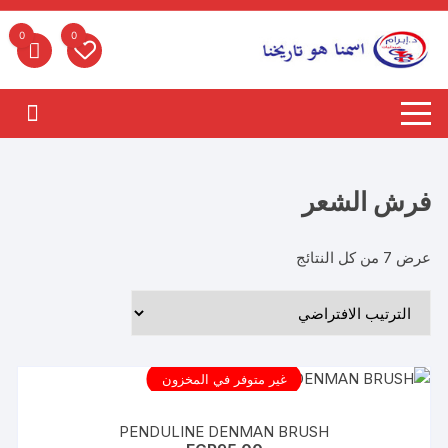
لتجاوز
لى
0
0
لمحتوى
فرش الشعر
عرض ⁦7⁩ من كل النتائج
غير متوفر في المخزون
PENDULINE DENMAN BRUSH