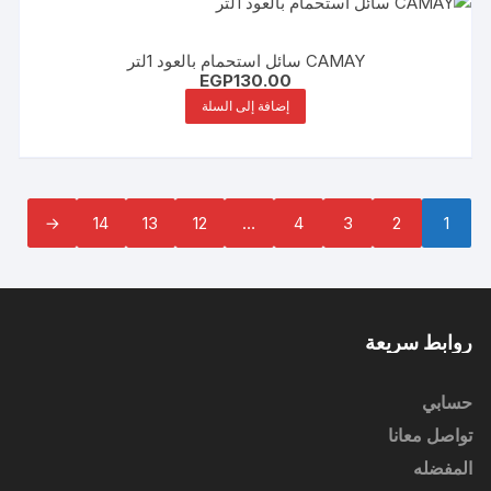
CAMAY سائل استحمام بالعود 1لتر
EGP
130.00
إضافة إلى السلة
←
14
13
12
…
4
3
2
1
روابط سريعة
حسابي
تواصل معانا
المفضله