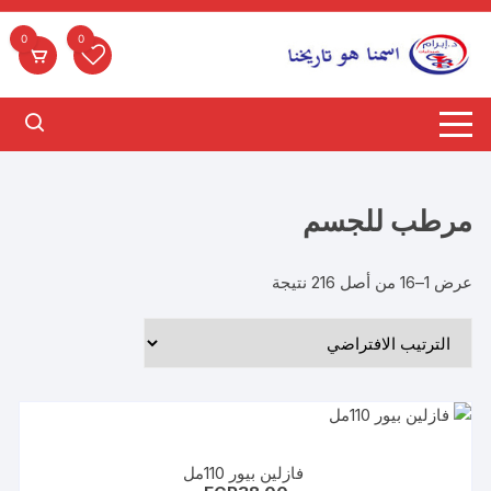
لتجاوز
لى
0
0
لمحتوى
مرطب للجسم
عرض 1–16 من أصل 216 نتيجة
فازلين بيور 110مل