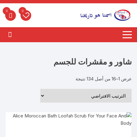
لتجاوز
لى
0
0
لمحتوى
شاور و مقشرات للجسم
عرض 1–16 من أصل 134 نتيجة