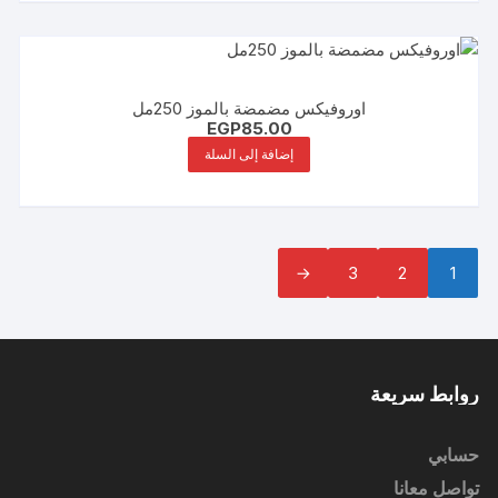
اوروفيكس مضمضة بالموز 250مل
EGP
85.00
إضافة إلى السلة
←
3
2
1
روابط سريعة
حسابي
تواصل معانا