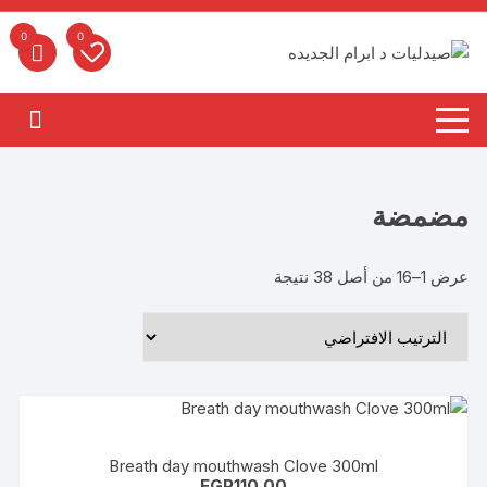
لتجاوز
لى
0
0
لمحتوى
مضمضة
عرض 1–16 من أصل 38 نتيجة
Breath day mouthwash Clove 300ml
EGP
110.00