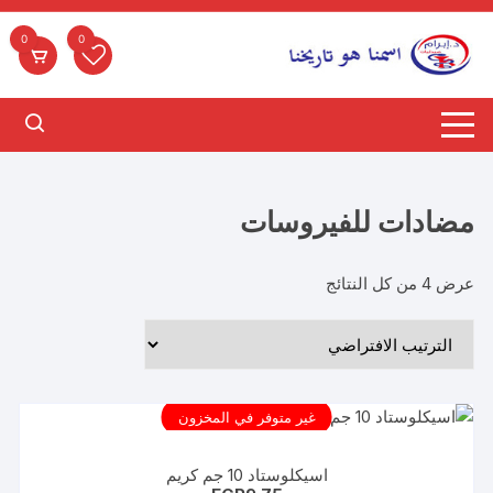
لتجاوز
لى
0
0
لمحتوى
مضادات للفيروسات
عرض ⁦4⁩ من كل النتائج
غير متوفر في المخزون
اسيكلوستاد 10 جم كريم