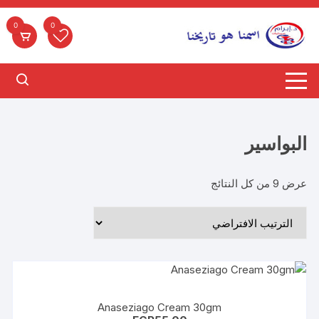
لتجاوز
لى
0
0
لمحتوى
البواسير
عرض ⁦9⁩ من كل النتائج
Anaseziago Cream 30gm