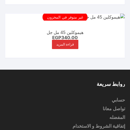
غير متوفر في المخزون
هيموكلين 45 مل جل
EGP
340.00
قراءة المزيد
روابط سريعة
حسابي
تواصل معانا
المفضله
إتفاقية الشروط و الاستخدام