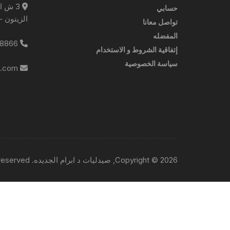
3 ش ا
حسابي
الزيتون -
تواصل معانا
المفضله
0227788866
إتفاقية الشروط و الاستخدام
سياسة الخصوصية
info@ebrampharmacies.com
Copyright © 2026, صيدليات د ابرام الجديده. All rights reserved.