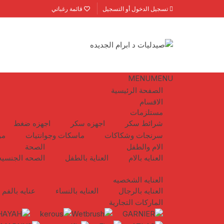
لتجاوز
تسجيل الدخول أو التسجيل
قائمة رغباتي
لى
لمحتوى
MENU
MENU
الصفحة الرئيسية
الاقسام
مستلزمات
شرائط سكر
اجهزه سكر
اجهزه ضغط
سرنجات وشكاكات
ماسكات وجوانتيات
مو
الام والطفل
الصحة
العنايه بالام
العناية بالطفل
الصحه الجنسيه
العنايه الشخصيه
العنايه بالرجال
العنايه بالنساء
عنايه بالفم
الماركات التجارية