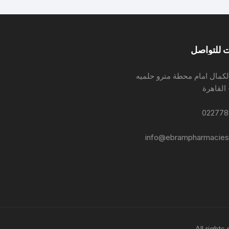
 للتواصل
لكمال امام محطة مترو حلميه
 القاهرة