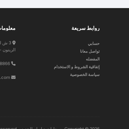
روابط سريعة
معلومات
3 ش ا
حسابي
الزيتون -
تواصل معانا
المفضله
0227788866
إتفاقية الشروط و الاستخدام
سياسة الخصوصية
info@ebrampharmacies.com
Copyright © 2026, صيدليات د ابرام الجديده. All rights reserved.