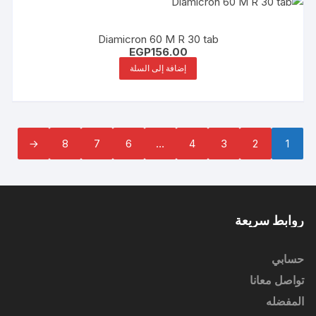
Diamicron 60 M R 30 tab
EGP
156.00
إضافة إلى السلة
←
8
7
6
…
4
3
2
1
روابط سريعة
حسابي
تواصل معانا
المفضله