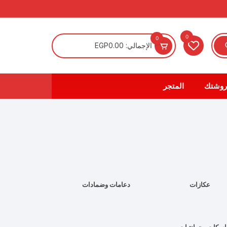
0
0
الإجمالي:
0.00
EGP
روشتك
المتجر
عكازات
دعامات وضمادات