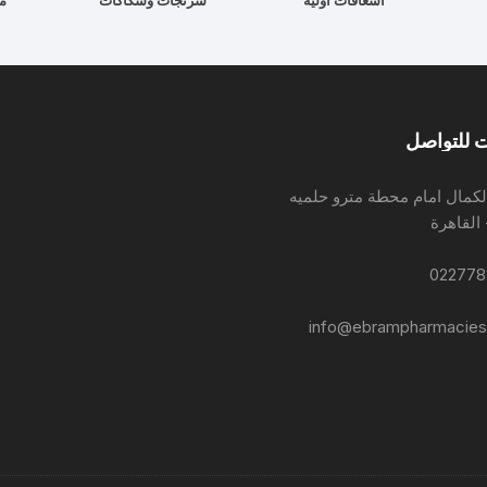
اسعافات اوليه
سرنجات وشكاكات
م
 للتواصل
لكمال امام محطة مترو حلميه
 القاهرة