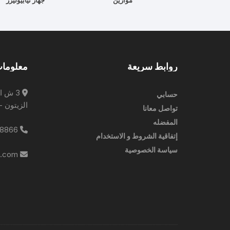
موازين
جهاز نيابيوليزر
روابط سريعة
معلومات
3 ش ا
حسابي
الزيتون -
تواصل معانا
المفضله
0227788866
إتفاقية الشروط و الاستخدام
سياسة الخصوصية
info@ebrampharmacies.com