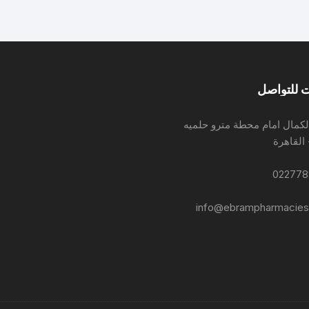
 للتواصل
لكمال امام محطة مترو حلميه
 القاهرة