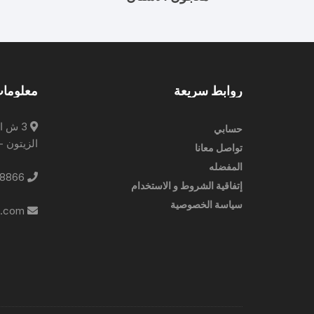
روابط سريعة
معلومات
3 ش ا
حسابي
الزيتون -
تواصل معانا
المفضله
0227788866
إتفاقية الشروط و الاستخدام
سياسة الخصوصية
info@ebrampharmacies.com