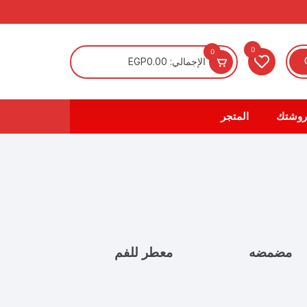
0
0
الإجمالي:
0.00
EGP
روشتك
المتجر
مضمضه
معطر للفم